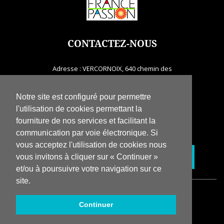
CONTACTEZ-NOUS
Adresse : VERCORNOIX, 640 chemin des
Granges Buissières
26190 Saint-jean-en-Royans
Notre site est configuré pour permettre
Tél. 06 10 03 02 19
l'utilisation de cookies permettant la
fourniture de nos services et facilitant la
Email :
vercornoix@gmail.com
communication par voie électronique. Si
vous acceptez l'utilisation de cookies nous
vous invitons à cliquer sur « Continuer »
Réserver votre séjour
et/ou à poursuivre votre navigation sur ce
site.
Copyright © Séjour Insolite - 2018
Continuer
Création TooEasy
Tous droits réservés
Mentions légales
Plan du site
Brochure